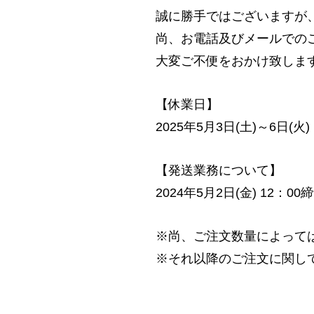
誠に勝手ではございますが
SOLAIZ Series
Kid’s Use
尚、お電話及びメールでの
SOLAIZ Series
Kid’s Outdoor Use
大変ご不便をおかけ致しま
EIGHT Series
【休業日】
2025年5月3日(土)～6日(火)
Optional Item
【発送業務について】
SOLAIZ Goods
2024年5月2日(金) 12：0
※尚、ご注文数量によって
※それ以降のご注文に関し
About SOLAIZ
ソライズとは