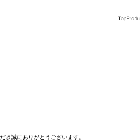
Top
Produ
Contents
特集
おすすめポイント
ソライズレンズの特徴
子供にサングラスが必要な理由
開発ストーリー
いただき誠にありがとうございます。