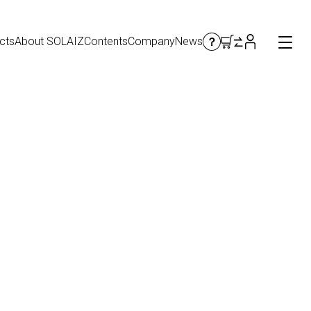
cts
About SOLAIZ
Contents
Company
News
Help
ヘルプ・修理
修理・レンズ交換について
カスタマーサポート
お問い合わせ
FAQ