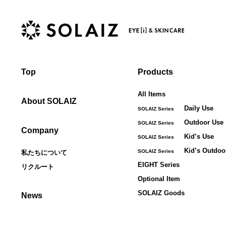
Top
Products
All Items
About SOLAIZ
Daily Use
SOLAIZ Series
Outdoor Use
SOLAIZ Series
Company
Kid’s Use
SOLAIZ Series
Kid’s Outdoo
SOLAIZ Series
私たちについて
EIGHT Series
リクルート
Optional Item
SOLAIZ Goods
News