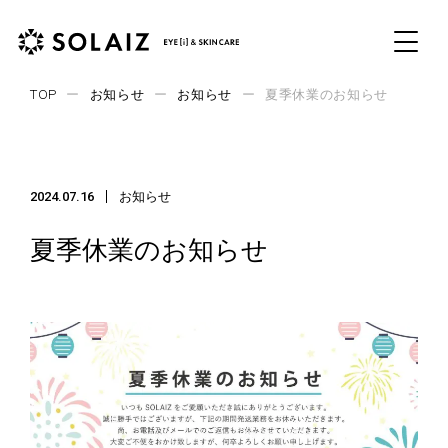
TOP
ー
お知らせ
ー
お知らせ
ー
夏季休業のお知らせ
Top
トップ
2024.07.16
お知らせ
Products
夏季休業のお知らせ
商品
About SOLAIZ
ソライズとは
Contents
特集