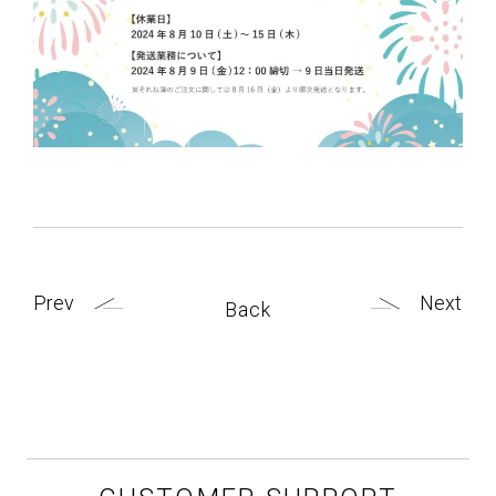
Company
会社情報
Recruit
リクルート
News
お知らせ
Prev
Next
Back
Help
ヘルプ・修理
My Page
マイページ