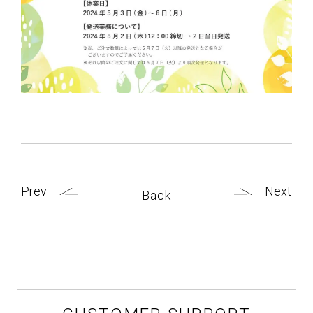
Company
会社情報
Recruit
リクルート
News
お知らせ
Prev
Next
Back
Help
ヘルプ・修理
My Page
マイページ